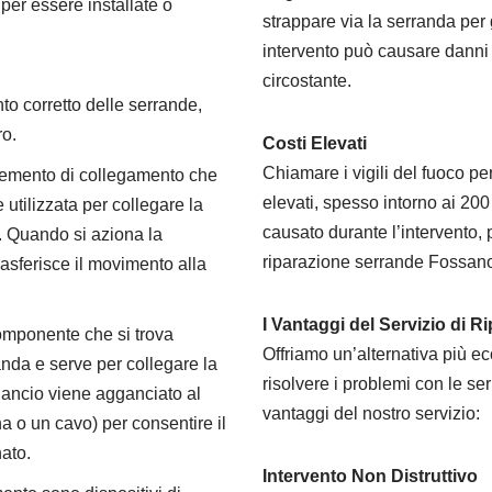
 per essere installate o
strappare via la serranda per
intervento può causare danni si
circostante.
nto corretto delle serrande,
ro.
Costi Elevati
Chiamare i vigili del fuoco p
elemento di collegamento che
elevati, spesso intorno ai 20
 utilizzata per collegare la
causato durante l’intervento,
. Quando si aziona la
riparazione serrande Fossan
rasferisce il movimento alla
I Vantaggi del Servizio di 
componente che si trova
Offriamo un’alternativa più e
nda e serve per collegare la
risolvere i problemi con le se
gancio viene agganciato al
vantaggi del nostro servizio:
o un cavo) per consentire il
ato.
Intervento Non Distruttivo