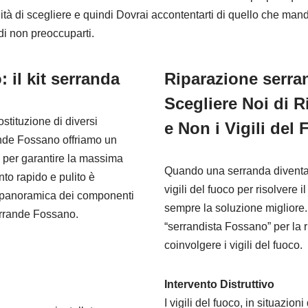
ità di scegliere e quindi Dovrai accontentarti di quello che mand
ndi non preoccuparti.
 il kit serranda
Riparazione serr
Scegliere Noi di 
stituzione di diversi
e Non i Vigili del
ande Fossano offriamo un
i per garantire la massima
Quando una serranda diventa 
ento rapido e pulito è
vigili del fuoco per risolvere
na panoramica dei componenti
sempre la soluzione migliore.
serrande Fossano.
“serrandista Fossano” per la 
coinvolgere i vigili del fuoco.
Intervento Distruttivo
I vigili del fuoco, in situazio