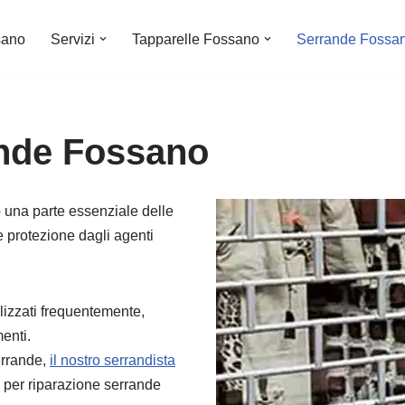
sano
Servizi
Tapparelle Fossano
Serrande Fossa
ande Fossano
 una parte essenziale delle
e protezione dagli agenti
lizzati frequentemente,
enti.
errande,
il nostro serrandista
to per riparazione serrande