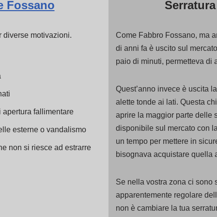
re Fossano
Serratura
r diverse motivazioni.
Come Fabbro Fossano, ma an
di anni fa è uscito sul mercato
paio di minuti, permetteva di 
a
Quest’anno invece è uscita la
nati
alette tonde ai lati. Questa ch
i apertura fallimentare
aprire la maggior parte delle 
disponibile sul mercato con l
elle esterne o vandalismo
un tempo per mettere in sicur
he non si riesce ad estrarre
bisognava acquistare quella a
Se nella vostra zona ci sono s
apparentemente regolare delle
non è cambiare la tua serrat