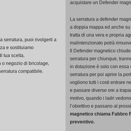
acquistare un Defender magn
La serratura a defender magne
a doppia mappa ed anche su qu
tratta di una vera e propria a
a serratura, puoi rivolgerti a
malintenzionato potrà rimuov
nza e sostituiamo
Il Defender magnetico chiuder
 tua scelta.
serratura per chiunque, trann
a o negozio di bricolage,
in dotazione è solo con essa s
erratura compatibile.
serratura per poi aprire la po
vogliono tutti i costi entrare 
e passare diverse ore a trap
motivo, quando i ladri vedono
l’obiettivo e passano al pros
magnetico chiama Fabbro 
preventivo.