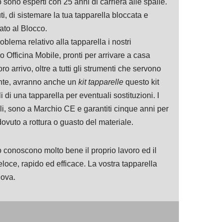
o sono esperti con 25 anni di carriera alle spalle.
i, di sistemare la tua tapparella bloccata e
ato al Blocco.
blema relativo alla tapparella i nostri
ro Officina Mobile, pronti per arrivare a casa
loro arrivo, oltre a tutti gli strumenti che servono
nte, avranno anche un
kit tapparelle
questo kit
li di una tapparella per eventuali sostituzioni. I
ali, sono a Marchio CE e garantiti cinque anni per
vuto a rottura o guasto del materiale.
no conoscono molto bene il proprio lavoro ed il
loce, rapido ed efficace. La vostra tapparella
uova.