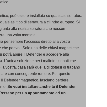
etico.
tico, può essere installata su qualsiasi serratura
alsiasi tipo di serratura a cilindro europeo. Si
ggiunta alla nostra serratura che nessun
ere una volta montata.
à per sempre l’accesso diretto alla vostra
e che per voi. Solo una delle chiavi magnetiche
i potrà aprire il Defender e accedere alla
rta. L’unica soluzione per i malintenzionati che
nella vostra, casa sarà quella di dotarsi di trapano
anare con conseguente rumore. Per questo
 il Defender magnetico, lasciano perdere
simo.
Se vuoi installare anche tu il Defender
Fossano per un appuntamento ed un