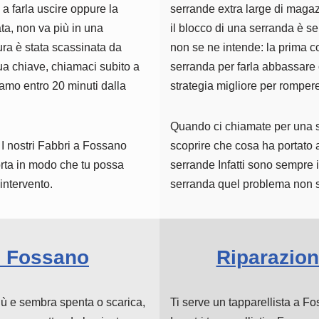
ù a farla uscire oppure la
serrande extra large di magaz
ta, non va più in una
il blocco di una serranda è se
ura è stata scassinata da
non se ne intende: la prima c
ua chiave, chiamaci subito a
serranda per farla abbassare o
iamo entro 20 minuti dalla
strategia migliore per romper
Quando ci chiamate per una s
I nostri Fabbri a Fossano
scoprire che cosa ha portato al
orta in modo che tu possa
serrande Infatti sono sempre i
intervento.
serranda quel problema non s
i Fossano
Riparazion
iù e sembra spenta o scarica,
Ti serve un tapparellista a F