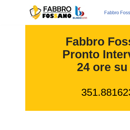
Fabbro Fos
Vai
al
contenuto
Fabbro Fos
Pronto Inter
24 ore su
351.88162