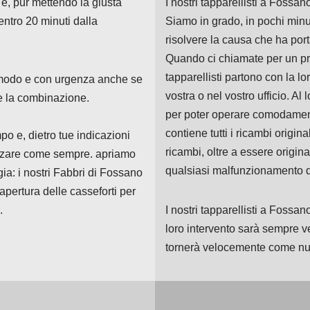
e, pur mettendo la giusta
I nostri tapparellisti a Fossan
ntro 20 minuti dalla
Siamo in grado, in pochi minut
risolvere la causa che ha port
Quando ci chiamate per un pro
tapparellisti partono con la lo
comodo e con urgenza anche se
vostra o nel vostro ufficio. Al 
re la combinazione.
per poter operare comodame
contiene tutti i ricambi origina
po e, dietro tue indicazioni
ricambi, oltre a essere origin
ilizzare come sempre. apriamo
qualsiasi malfunzionamento do
gia: i nostri Fabbri di Fossano
apertura delle casseforti per
.
I nostri tapparellisti a Fossa
loro intervento sarà sempre ve
tornerà velocemente come n