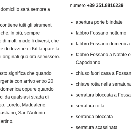
numero
+39 351.8816239
 domicilio sarà sempre a
apertura porte blindate
contiene tutti gli strumenti
iche. In più, sempre
fabbro Fossano notturno
e di molti modelli diversi, che
fabbro Fossano domenica
e di dozzine di Kit tapparella
fabbro Fossano a Natale e
 originali qualora servissero.
Capodanno
esto significa che quando
chiuso fuori casa a Fossa
rgente con arrivo entro 20
chiave rotta nella serratura
 e domenica oppure quando
serratura bloccata a Foss
i da qualsiasi strada di
bo, Loreto, Maddalene,
serratura rotta
astiano, Sant’Antonio
serranda bloccata
Martino
.
serratura scassinata