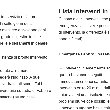
Lista interventi i
tro servizio di fabbro.
Ci sono alcuni interventi ch
i sette giorni della
emergenza, alti invece posso
oro mestiere e svolgono ogni
di intervento, la differenza è 
grado di gestire tutte le
sono più cari).
relle e serramenti in genere.
Emergenza Fabbro Fossan
sistenza di pronto intervento
Gli interventi in emergenza s
efonata al numero
quelli che vanno eseguiti
ederà l’indirizzo. A quel
immediatamentenoi garantia
, vedrà quali sono i Fabbri
intervento entro 20 minuti dal
di avere una squadra di Fabbri o
chiamata ed una risoluzione 
atiche) all’indirizzo
problemi più veloce possibile
l’intervento urgente basta chi