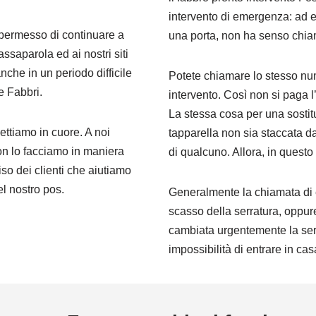
intervento di emergenza: ad 
 permesso di continuare a
una porta, non ha senso chiam
saparola ed ai nostri siti
che in un periodo difficile
Potete chiamare lo stesso n
e Fabbri.
intervento. Così non si paga 
La stessa cosa per una sostit
mettiamo in cuore. A noi
tapparella non sia staccata dal
on lo facciamo in maniera
di qualcuno. Allora, in ques
iso dei clienti che aiutiamo
l nostro pos.
Generalmente la chiamata di e
scasso della serratura, oppure 
cambiata urgentemente la serr
impossibilità di entrare in cas