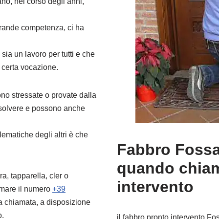
ano, nel corso degli anni,
 grande competenza, ci ha
sia un lavoro per tutti e che
 certa vocazione.
no stressate o provate dalla
isolvere e possono anche
ematiche degli altri è che
Fabbro Fossa
quando chiam
a, tapparella, cler o
intervento
amare il numero
+39
a chiamata, a disposizione
o.
il fabbro pronto intervento F