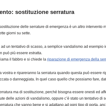
nto: sostituzione serratura
 sostituzione delle serrature di emergenza è un altro intervent
ette giorni su sette.
 ad un tentativo di scasso, a semplice vandalismo ad esempio int
n può più essere estratta.
iama il fabbro e si chiede la
riparazione di emergenza della ser
sa vostra e ripareranno la serratura quando questa può essere ri
accata o danneggiata. In quel caso quello che possiamo fare, dat
serratura ma di sostituzione, perché bisogna essere onesti ed af
ute delle azioni di vandalismo, oppure c’è stato un tentativo di 
erratura che vanno bene e si adattano ad ogni tipo di porta, anc