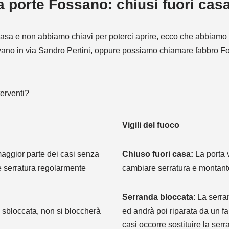
a porte Fossano: chiusi fuori cas
ri casa e non abbiamo chiavi per poterci aprire, ecco che abbi
rovano in via Sandro Pertini, oppure possiamo chiamare fabbro 
terventi?
Vigili del fuoco
maggior parte dei casi senza
Chiuso fuori casa:
La porta 
e serratura regolarmente
cambiare serratura e montante,
Serranda bloccata
: La serr
e sbloccata, non si bloccherà
ed andrà poi riparata da un f
casi occorre sostituire la serr