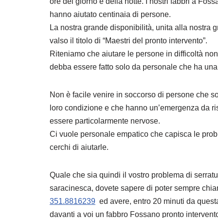
ore del giorno e della notte. I nostri fabbri a Foss
hanno aiutato centinaia di persone.
La nostra grande disponibilità, unita alla nostra
valso il titolo di “Maestri del pronto intervento”.
Riteniamo che aiutare le persone in difficoltà non 
debba essere fatto solo da personale che ha una
Non è facile venire in soccorso di persone che so
loro condizione e che hanno un’emergenza da r
essere particolarmente nervose.
Ci vuole personale empatico che capisca le probl
cerchi di aiutarle.
Quale che sia quindi il vostro problema di serratur
saracinesca, dovete sapere di poter sempre chi
351.8816239
ed avere, entro 20 minuti da quest
davanti a voi un fabbro Fossano pronto intervent